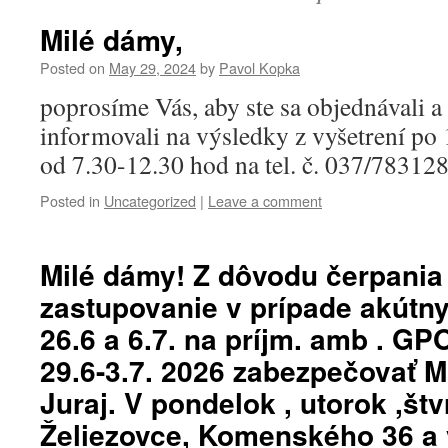
Milé dámy,
Posted on
May 29, 2024
by
Pavol Kopka
poprosíme Vás, aby ste sa objednávali a
informovali na výsledky z vyšetrení po 
od 7.30-12.30 hod na tel. č. 037/783128
Posted in
Uncategorized
|
Leave a comment
Milé dámy! Z dôvodu čerpania
zastupovanie v prípade akútny
26.6 a 6.7. na príjm. amb . GP
29.6-3.7. 2026 zabezpečovať 
Juraj. V pondelok , utorok ,štv
Želiezovce, Komenského 36 a 